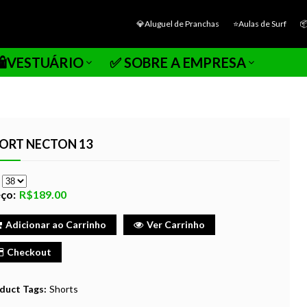
💎Aluguel de Pranchas
⭐Aulas de Surf

🛍️VESTUÁRIO
✅ SOBRE A EMPRESA
ORT NECTON 13
e
ço:
R$189.00
Adicionar ao Carrinho
Ver Carrinho
Checkout
duct Tags:
Shorts