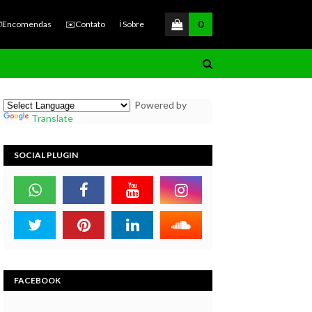
0
Encomendas
✉️Contato
ℹ️ Sobre
Powered by
Translate
SOCIAL PLUGIN
FACEBOOK