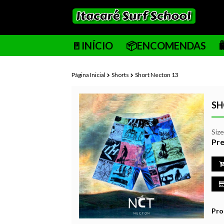
🚪INÍCIO
📦ENCOMENDAS
Página Inicial
Shorts
Short Necton 13
SH
Siz
Pre
Pro