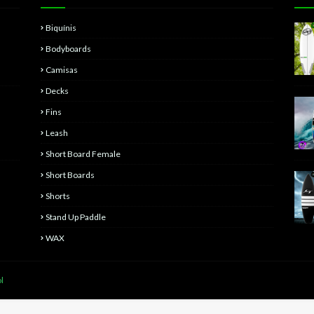
Biquínis
Bodyboards
Camisas
Decks
Fins
Leash
Short Board Female
Short Boards
Shorts
Stand Up Paddle
WAX
l