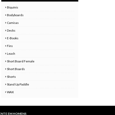
Biquínis
Bodyboards
Camisas
Decks
E-Books
Fins
Leash
Short Board Female
Short Boards
Shorts
Stand Up Paddle
WAX
ENTE EM HOMENS