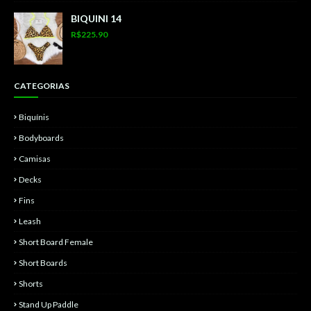
BIQUINI 14
R$225.90
CATEGORIAS
Biquínis
Bodyboards
Camisas
Decks
Fins
Leash
Short Board Female
Short Boards
Shorts
Stand Up Paddle