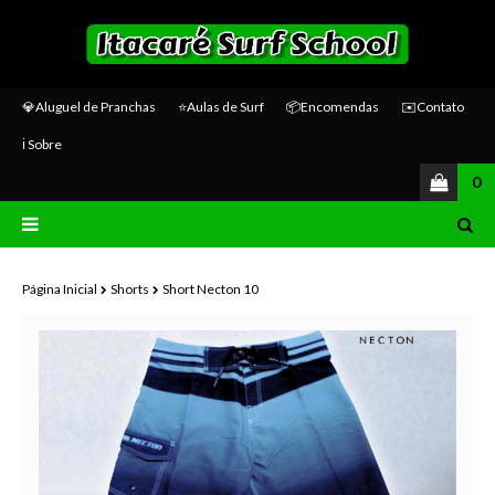
💎Aluguel de Pranchas
⭐Aulas de Surf
📦Encomendas
✉️Contato
ℹ️ Sobre
0
Página Inicial
Shorts
Short Necton 10