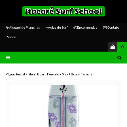
💎Aluguel de Pranchas
⭐Aulas de Surf
📦Encomendas
✉️Contato
ℹ️ Sobre
0
Página Inicial
Short Board Female
Short Board Female