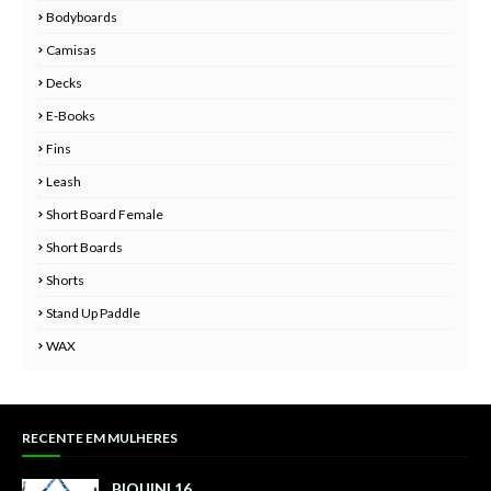
Bodyboards
Camisas
Decks
E-Books
Fins
Leash
Short Board Female
Short Boards
Shorts
Stand Up Paddle
WAX
RECENTE EM MULHERES
BIQUINI 16